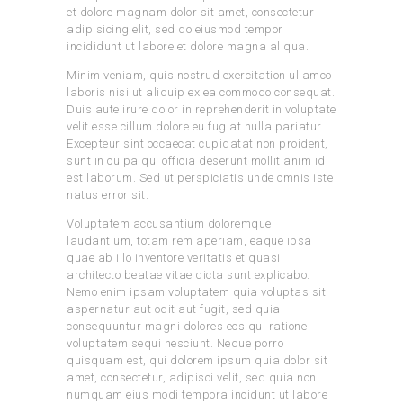
et dolore magnam dolor sit amet, consectetur
adipisicing elit, sed do eiusmod tempor
incididunt ut labore et dolore magna aliqua.
Minim veniam, quis nostrud exercitation ullamco
laboris nisi ut aliquip ex ea commodo consequat.
Duis aute irure dolor in reprehenderit in voluptate
velit esse cillum dolore eu fugiat nulla pariatur.
Excepteur sint occaecat cupidatat non proident,
sunt in culpa qui officia deserunt mollit anim id
est laborum. Sed ut perspiciatis unde omnis iste
natus error sit.
Voluptatem accusantium doloremque
laudantium, totam rem aperiam, eaque ipsa
quae ab illo inventore veritatis et quasi
architecto beatae vitae dicta sunt explicabo.
Nemo enim ipsam voluptatem quia voluptas sit
aspernatur aut odit aut fugit, sed quia
consequuntur magni dolores eos qui ratione
voluptatem sequi nesciunt. Neque porro
quisquam est, qui dolorem ipsum quia dolor sit
amet, consectetur, adipisci velit, sed quia non
numquam eius modi tempora incidunt ut labore